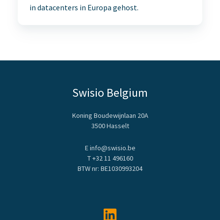
in datacenters in Europa gehost.
Swisio Belgium
Koning Boudewijnlaan 20A
3500 Hasselt
E info@swisio.be
T
+32 11 496160
BTW nr: BE1030993204