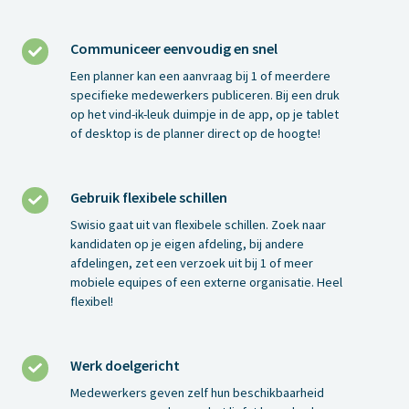
Communiceer eenvoudig en snel
Communiceer
eenvoudig
Een planner kan een aanvraag bij 1 of meerdere
en
specifieke medewerkers publiceren. Bij een druk
op het vind-ik-leuk duimpje in de app, op je tablet
snel
of desktop is de planner direct op de hoogte!
Gebruik flexibele schillen
Gebruik
flexibele
Swisio gaat uit van flexibele schillen. Zoek naar
schillen
kandidaten op je eigen afdeling, bij andere
afdelingen, zet een verzoek uit bij 1 of meer
mobiele equipes of een externe organisatie. Heel
flexibel!
Werk doelgericht
Werk
doelgericht
Medewerkers geven zelf hun beschikbaarheid