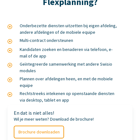
Flexplanning?
Onderbezette diensten uitzetten bij eigen afdeling,
Onderbezette
andere afdelingen of de mobiele equipe
diensten
Multi-contract ondersteunen
Multi-
uitzetten
contract
bij
Kandidaten zoeken en benaderen via telefoon, e-
Kandidaten
ondersteunen
eigen
mail of de app
zoeken
afdeling,
Geïntegreerde samenwerking met andere Swisio
Geïntegreerde
en
modules
andere
samenwerking
benaderen
afdelingen
Plannen over afdelingen heen, en met de mobiele
Plannen
met
via
equipe
of
over
andere
telefoon,
de
Rechtstreeks intekenen op openstaande diensten
Rechtstreeks
afdelingen
Swisio
e-
via desktop, tablet en app
mobiele
intekenen
heen,
modules
mail
equipe
op
en
of
En dat is niet alles!
openstaande
met
de
Wil je meer weten? Download de brochure!
diensten
de
app
via
mobiele
Brochure downloaden
desktop,
equipe