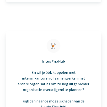
tablet
en
app
Intus FlexHub
En wil je óók koppelen met
interimkantoren of samenwerken met
andere organisaties om zo nog uitgebreider
organisatie-overstijgend te plannen?
Kijk dan naar de mogelijkheden van de
Swisio FlexHub!