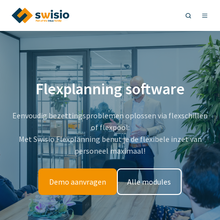
Flexplanning software
Eenvoudig bezettingsproblemen oplossen via flexschillen
of flexpool:
Met Swisio Flexplanning benut je de flexibele inzet van
personeel maximaal!
Demo aanvragen
Alle modules